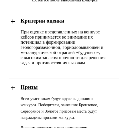
состоится после завершения конкурса.
Критерии оценки
При оценке представленных на конкурс
кейсов принимается во
внимание их
потенциал в формировании
геологоразведочной,
горнодобывающей и
металлургической отраслей «будущего»,
с
высоким запасом прочности для решения
задач и противостояния
вызовам.
Призы
Всем участникам будут вручены дипломы
конкурса. Победители, занявшие Бронзовое,
Серебряное и Золотое призовые места будут
награждены призами конкурса.
Лучшим проектам в трех номинациям