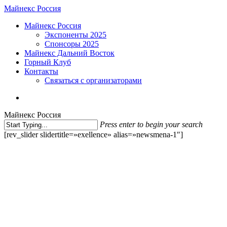
Skip
Майнекс Россия
to
Menu
Майнекс Россия
main
Экспоненты 2025
content
Спонсоры 2025
Майнекс Дальний Восток
Горный Клуб
Контакты
Связаться с организаторами
vk
phone
email
Майнекс Россия
Press enter to begin your search
Close
[rev_slider slidertitle=»exellence» alias=»newsmena-1″]
Search