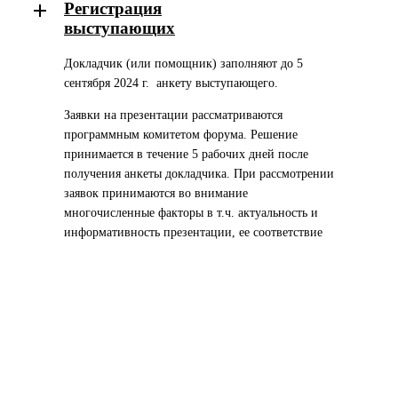
Регистрация
выступающих
Докладчик (или помощник) заполняют до 5
сентября 2024 г.
анкету выступающего
.
Заявки на презентации рассматриваются
программным комитетом форума. Решение
принимается в течение 5 рабочих дней после
получения анкеты докладчика. При рассмотрении
заявок принимаются во внимание
многочисленные факторы в
т.ч.
актуальность и
информативность презентации, ее соответствие
заявленной тематике форума и проч.
Очное участие
После подтверждения выступления,
докладчики, участвующие в форуме очно,
должны зарегистрироваться и оплатить