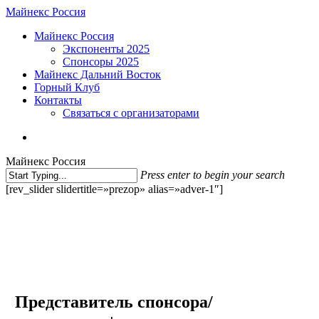
Skip
Майнекс Россия
to
Menu
Майнекс Россия
main
Экспоненты 2025
content
Спонсоры 2025
Майнекс Дальний Восток
Горный Клуб
Контакты
Связаться с организаторами
vk
phone
email
Майнекс Россия
Press enter to begin your search
Close
[rev_slider slidertitle=»prezop» alias=»adver-1″]
Search
Представитель спонсора/