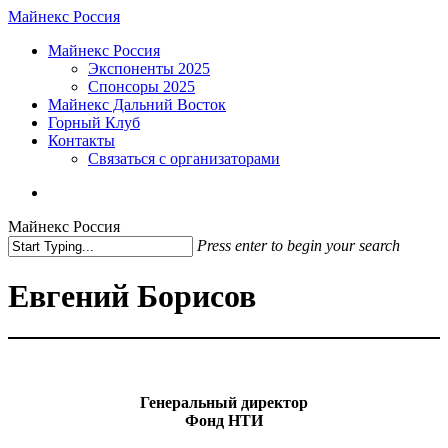
Skip
Майнекс Россия
to
Menu
Майнекс Россия
main
Экспоненты 2025
content
Спонсоры 2025
Майнекс Дальний Восток
Горный Клуб
Контакты
Связаться с организаторами
vk
phone
email
Майнекс Россия
Press enter to begin your search
Close
Search
Евгений Борисов
Генеральный директор
Фонд НТИ