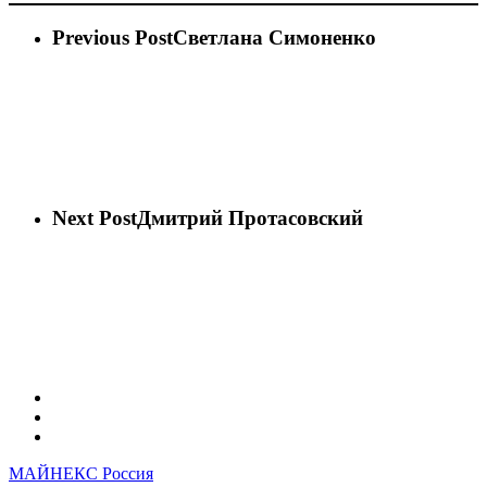
Previous Post
Светлана Симоненко
Next Post
Дмитрий Протасовский
vk
phone
email
МАЙНЕКС Россия