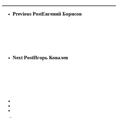
Previous Post
Евгений Борисов
Next Post
Игорь Ковалев
vk
phone
email