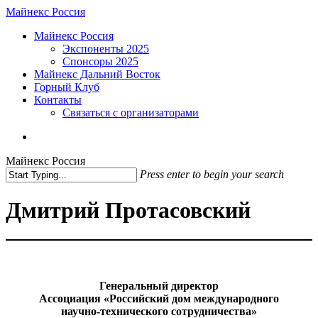
Skip
Майнекс Россия
to
Menu
Майнекс Россия
main
Экспоненты 2025
content
Спонсоры 2025
Майнекс Дальний Восток
Горный Клуб
Контакты
Связаться с организаторами
vk
phone
email
Майнекс Россия
Press enter to begin your search
Close
Search
Дмитрий Протасовский
Генеральный директор
Ассоциация «Российский дом международного
научно-технического сотрудничества»