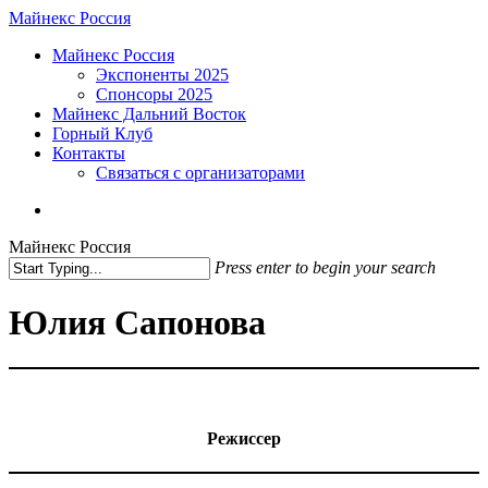
Skip
Майнекс Россия
to
Menu
Майнекс Россия
main
Экспоненты 2025
content
Спонсоры 2025
Майнекс Дальний Восток
Горный Клуб
Контакты
Связаться с организаторами
vk
phone
email
Майнекс Россия
Press enter to begin your search
Close
Search
Юлия Сапонова
Режиссер