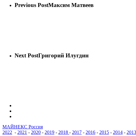
Previous Post
Максим Матвеев
Next Post
Григорий Илугдин
vk
phone
email
МАЙНЕКС Россия
2022
-
2021
-
2020
-
2019
-
2018
-
2017
-
2016
-
2015
-
2014
-
201