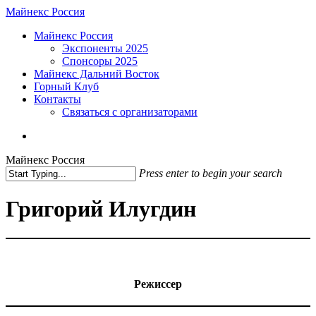
Skip
Майнекс Россия
to
Menu
Майнекс Россия
main
Экспоненты 2025
content
Спонсоры 2025
Майнекс Дальний Восток
Горный Клуб
Контакты
Связаться с организаторами
vk
phone
email
Майнекс Россия
Press enter to begin your search
Close
Search
Григорий Илугдин
Режиссер