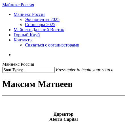
Skip
Майнекс Россия
to
Menu
Майнекс Россия
main
Экспоненты 2025
content
Спонсоры 2025
Майнекс Дальний Восток
Горный Клуб
Контакты
Связаться с организаторами
vk
phone
email
Майнекс Россия
Press enter to begin your search
Close
Search
Максим Матвеев
Директор
Aterra Capital