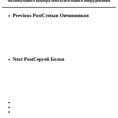
оптимального выбора обогатительного оборудования
Previous Post
Степан Овчинников
Next Post
Сергей Белов
vk
phone
email