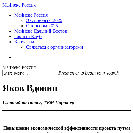
Skip
Майнекс Россия
to
Menu
Майнекс Россия
main
Экспоненты 2025
content
Спонсоры 2025
Майнекс Дальний Восток
Горный Клуб
Контакты
Связаться с организаторами
vk
phone
email
Майнекс Россия
Press enter to begin your search
Close
Search
Яков Вдовин
Главный технолог, ТЕМ Партнер
Повышение экономической эффективности проекта путем