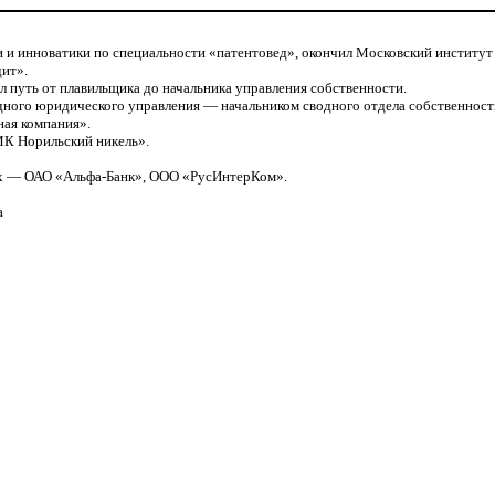
и инноватики по специальности «патентовед», окончил Московский институт 
дит».
л путь от плавильщика до начальника управления собственности.
дного юридического управления — начальником сводного отдела собственност
ая компания».
МК Норильский никель».
ях — ОАО «Альфа-Банк», ООО «РусИнтерКом».
а