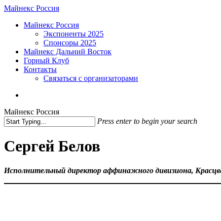
Skip
Майнекс Россия
to
Menu
Майнекс Россия
main
Экспоненты 2025
content
Спонсоры 2025
Майнекс Дальний Восток
Горный Клуб
Контакты
Связаться с организаторами
vk
phone
email
Майнекс Россия
Press enter to begin your search
Close
Search
Сергей Белов
Исполнительный директор аффинажного дивизиона, Красц