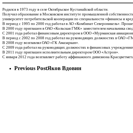
Родился в 1973 году в селе Октябрьское Кустанайской области.
Получил образование в Московском институте промышленной собственности 
университет потребительской кооперации по специальности «финансы и кре
В период с 1995 по 2000 год работал в АО «Комбинат Североникель». Проше
В 2000 году приглашен в ОАО «Кольская ГМК» заместителем начальника сво
С 2001 года работал финансовым директором в ООО «Мурманская авиационн
В период с 2002 по 2008 год работал на руководящих должностях в ОАО «Г
В 2008 году возглавлял ОАО «ГК Амазаркан».
С 2009 года работал на руководящих должностях в финансовых учреждени
В 2011 году приглашен исполнительным директором ООО «Астрон».
С января 2012 года возглавляет работу аффинажного дивизиона Красцветмет
Previous Post
Яков Вдовин