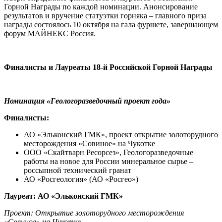
Горной Награды по каждой номинации. Анонсирование
результатов и вручение статуэтки горняка – главного приза
награды состоялось 10 октября на гала фуршете, завершающем
форум МАЙНЕКС Россия.
Финалисты и Лауреаты 18-й Российской Горной Награды
Номинация «
Геологоразведочный проект года
»
Финалисты:
АО «Эльконский ГМК», проект открытие золоторудного
месторождения «Совиное» на Чукотке
ООО «Скайтварн Ресорсез», Геологоразведочные
работы на новое для России минеральное сырье –
россыпной технический гранат
АО «Росгеология» (АО «Росгео»)
Лауреат: АО «Эльконский ГМК»
Проект: Открытие золоторудного месторождения
«Совиное» на Чукотке