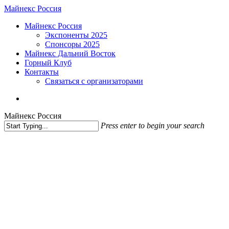
Skip
Майнекс Россия
to
Menu
Майнекс Россия
main
Экспоненты 2025
content
Спонсоры 2025
Майнекс Дальний Восток
Горный Клуб
Контакты
Связаться с организаторами
vk
phone
email
Майнекс Россия
Press enter to begin your search
Close
Search
MINEX NEWS
Новости МАЙНЕКС
18-я Российская Горная
Награда — Результаты