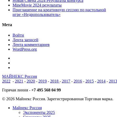
Новая Смена 2024 Результаты конкурса
MineMovie 2024 результаты
Приглашение на креативную сессию по настольной
игре «Недропользователь»
Мета
Войти
Лента записей
Лента комментариев
WordPress.org
vk
phone
email
МАЙНЕКС Россия
2022
-
2021
-
2020
-
2019
-
2018
-
2017
-
2016
-
2015
-
2014
-
201
Горячая линия -
+7 495 568 04 99
© 2026 Майнекс Россия. Зарегистрированная Торговая марка.
Close
Майнекс Россия
Menu
Экспоненты 2025