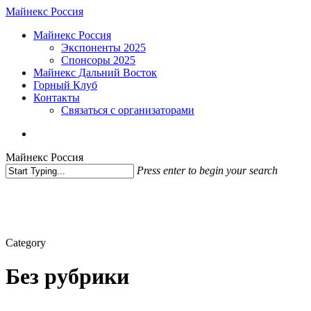
Skip
Майнекс Россия
to
Menu
Майнекс Россия
main
Экспоненты 2025
content
Спонсоры 2025
Майнекс Дальний Восток
Горный Клуб
Контакты
Связаться с организаторами
vk
phone
email
Майнекс Россия
Press enter to begin your search
Close
Search
Category
Без рубрики