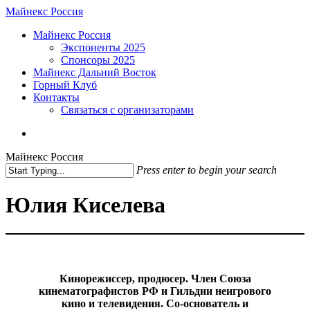
Skip
Майнекс Россия
to
Menu
Майнекс Россия
main
Экспоненты 2025
content
Спонсоры 2025
Майнекс Дальний Восток
Горный Клуб
Контакты
Связаться с организаторами
vk
phone
email
Майнекс Россия
Press enter to begin your search
Close
Search
Юлия Киселева
Кинорежиссер, продюсер. Член Союза
кинематографистов РФ и Гильдии неигрового
кино и телевидения. Со-основатель и