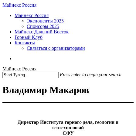
Skip
Майнекс Россия
to
Menu
Майнекс Россия
main
Экспоненты 2025
content
Спонсоры 2025
Майнекс Дальний Восток
Горный Клуб
Контакты
Связаться с организаторами
vk
phone
email
Майнекс Россия
Press enter to begin your search
Close
Search
Владимир Макаров
Директор Института горного дела, геологии и
геотехнологий
СФУ