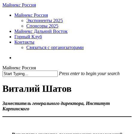
Skip
Майнекс Россия
to
Menu
Майнекс Россия
main
Экспоненты 2025
content
Спонсоры 2025
Майнекс Дальний Восток
Горный Клуб
Контакты
Связаться с организаторами
vk
phone
email
Майнекс Россия
Press enter to begin your search
Close
Search
Виталий Шатов
Заместитель генерального директора, Институт
Карпинского