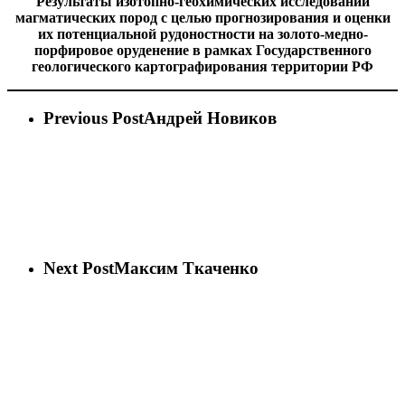
Результаты изотопно-геохимических исследований
магматических пород с целью прогнозирования и оценки
их потенциальной рудоностности на золото-медно-
порфировое оруденение в рамках Государственного
геологического картографирования территории РФ
Previous Post
Андрей Новиков
Next Post
Максим Ткаченко