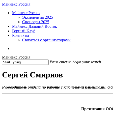
Skip
Майнекс Россия
to
Menu
Майнекс Россия
main
Экспоненты 2025
content
Спонсоры 2025
Майнекс Дальний Восток
Горный Клуб
Контакты
Связаться с организаторами
vk
phone
email
Майнекс Россия
Press enter to begin your search
Close
Search
Сергей Смирнов
Руководитель отдела по работе с ключевыми клиентами, О
Презентация ООО