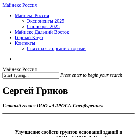
Skip
Майнекс Россия
to
Menu
Майнекс Россия
main
Экспоненты 2025
content
Спонсоры 2025
Майнекс Дальний Восток
Горный Клуб
Контакты
Связаться с организаторами
vk
phone
email
Майнекс Россия
Press enter to begin your search
Close
Search
Сергей Гриков
Главный геолог ООО «АЛРОСА-Спецбурение»
Улучшение свойств грунтов оснований зданий и