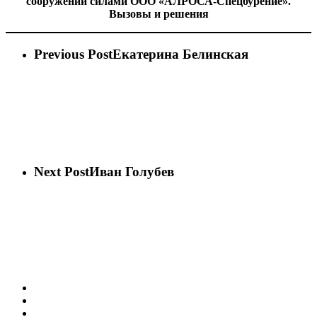
сооружений силами ООО «АЛРОСА-Спецбурение».
Вызовы и решения
Previous Post
Екатерина Белинская
Next Post
Иван Голубев
vk
phone
email