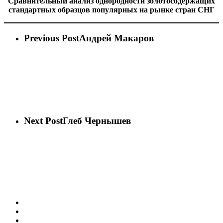
Сравнительный анализ однородности золотосодержащих
стандартных образцов популярных на рынке стран СНГ
Previous Post
Андрей Макаров
Next Post
Глеб Чернышев
vk
phone
email