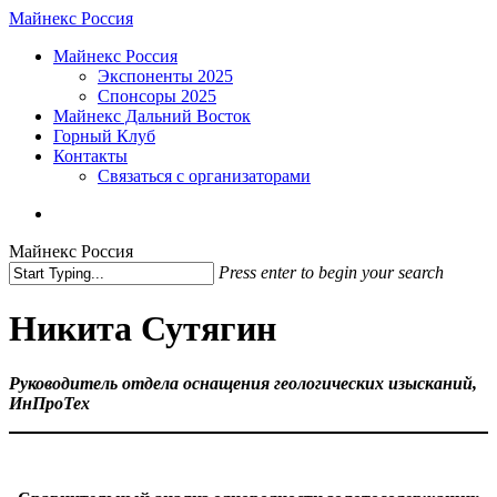
Skip
Майнекс Россия
to
Menu
Майнекс Россия
main
Экспоненты 2025
content
Спонсоры 2025
Майнекс Дальний Восток
Горный Клуб
Контакты
Связаться с организаторами
vk
phone
email
Майнекс Россия
Press enter to begin your search
Close
Search
Никита Сутягин
Руководитель отдела оснащения геологических изысканий,
ИнПроТех