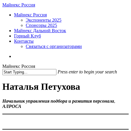
Skip
Майнекс Россия
to
Menu
Майнекс Россия
main
Экспоненты 2025
content
Спонсоры 2025
Майнекс Дальний Восток
Горный Клуб
Контакты
Связаться с организаторами
vk
phone
email
Майнекс Россия
Press enter to begin your search
Close
Search
Наталья Петухова
Начальник управления подбора и развития персонала
,
АЛРОСА