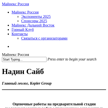
Skip
Майнекс Россия
to
Menu
Майнекс Россия
main
Экспоненты 2025
content
Спонсоры 2025
Майнекс Дальний Восток
Горный Клуб
Контакты
Связаться с организаторами
vk
phone
email
Майнекс Россия
Press enter to begin your search
Close
Search
Надин Сайб
Главный геолог, Kepler Group
Оценочные работы на предварительной стадии