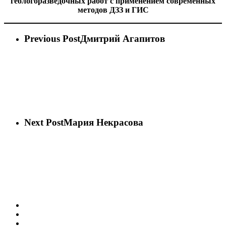
геологоразведочных работ с применением современных
методов ДЗЗ и ГИС
Previous Post
Дмитрий Агапитов
Next Post
Мария Некрасова
vk
phone
email