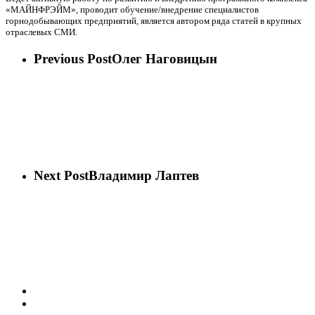
«МАЙНФРЭЙМ», проводит обучение/внедрение специалистов
горнодобывающих предприятий, является автором ряда статей в крупных
отраслевых СМИ.
Previous Post
Олег Наговицын
Next Post
Владимир Лаптев
vk
phone