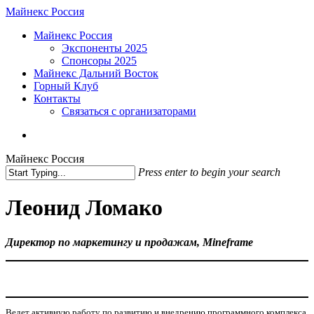
Skip
Майнекс Россия
to
Menu
Майнекс Россия
main
Экспоненты 2025
content
Спонсоры 2025
Майнекс Дальний Восток
Горный Клуб
Контакты
Связаться с организаторами
vk
phone
email
Майнекс Россия
Press enter to begin your search
Close
Search
Леонид Ломако
Директор по маркетингу и продажам, Mineframe
Ведет активную работу по развитию и внедрению программного комплекса