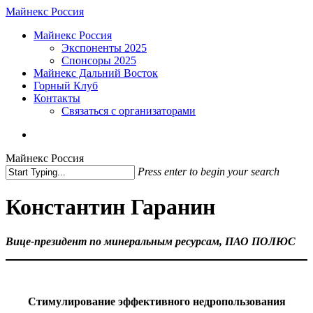
Skip
Майнекс Россия
to
Menu
Майнекс Россия
main
Экспоненты 2025
content
Спонсоры 2025
Майнекс Дальний Восток
Горный Клуб
Контакты
Связаться с организаторами
vk
phone
email
Майнекс Россия
Press enter to begin your search
Close
Search
Константин Гаранин
Вице-президент по минеральным ресурсам, ПАО ПОЛЮС
Стимулирование эффективного недропользования