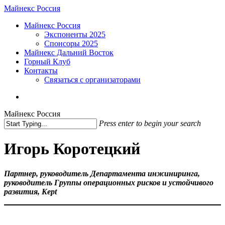
Skip
Майнекс Россия
to
Menu
Майнекс Россия
main
Экспоненты 2025
content
Спонсоры 2025
Майнекс Дальний Восток
Горный Клуб
Контакты
Связаться с организаторами
vk
phone
email
Майнекс Россия
Press enter to begin your search
Close
Search
Игорь Коротецкий
Партнер, руководитель Департамента инжиниринга,
руководитель Группы операционных рисков и устойчивого
развития, Kept