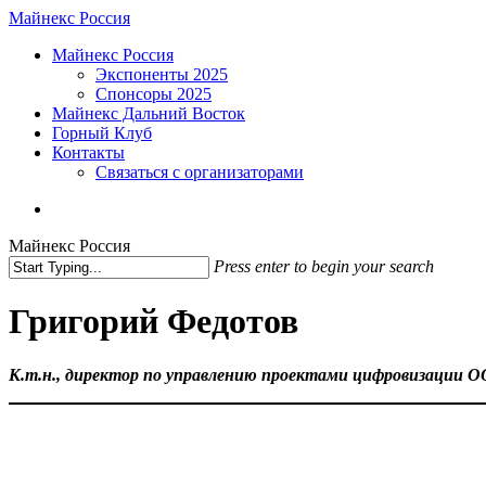
Skip
Майнекс Россия
to
Menu
Майнекс Россия
main
Экспоненты 2025
content
Спонсоры 2025
Майнекс Дальний Восток
Горный Клуб
Контакты
Связаться с организаторами
vk
phone
email
Майнекс Россия
Press enter to begin your search
Close
Search
Григорий Федотов
К.т.н., директор по управлению проектами цифровизаци