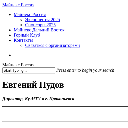
Skip
Майнекс Россия
to
Menu
Майнекс Россия
main
Экспоненты 2025
content
Спонсоры 2025
Майнекс Дальний Восток
Горный Клуб
Контакты
Связаться с организаторами
vk
phone
email
Майнекс Россия
Press enter to begin your search
Close
Search
Евгений Пудов
Директор, КузНТУ в г. Прокопьевск