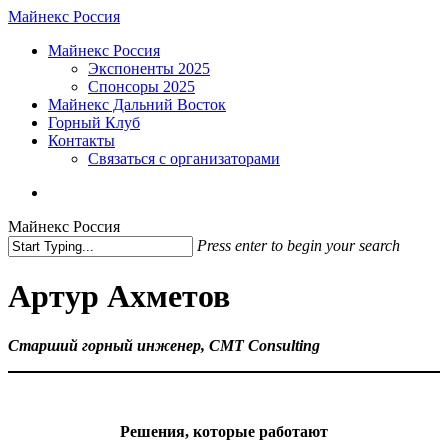
Skip
Майнекс Россия
to
Menu
Майнекс Россия
main
Экспоненты 2025
content
Спонсоры 2025
Майнекс Дальний Восток
Горный Клуб
Контакты
Связаться с организаторами
vk
phone
email
Майнекс Россия
Press enter to begin your search
Close
Search
Артур Ахметов
Старший горный инженер, CMT Consulting
Решения, которые работают