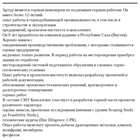
Артур является горным инженером по подземным горным работам. Он
имеет более 12-летний
опыт работы в горнодобывающей промышленности, в том числе в
строительстве и эксплуатации
предприятий, проектном институте и консалтинге.
Он 8 лет проработал на алмазном руднике в Республике Саха (Якутия).
Хорошо знаком с
ежедневными производственными проблемами, с которыми сталкиваются
горные предприятия
на разных этапах развития. В период работы на месторождении приобрел
знания по отработке
месторождений системой подэтажного обрушения в сложных горно-
геологических условиях.
Опыт работы в проектном институте включал разработку проектной и
рабочей документации,
обоснование проектных/технических решений, краткосрочное и
долгосрочное планирование
горных работ.
В составе СМТ Консалтинг участвует в разработке горной части проектов
различного характера:
оценка запасов, проектные исследования (начиная с уровня Scoping Study
до Feasibility Study),
технические аудиты (Due Diligence, CPR).
Опыт работы включает проекты добычи драгоценных металлов, алмазов,
вольфрама, молибдена,
фосфатов.