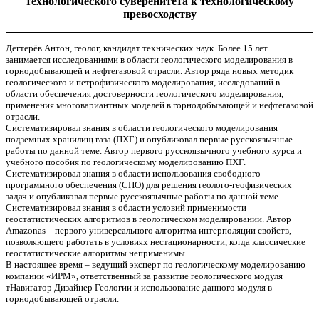
технологического суверенитета к технологическому
превосходству
Дегтерёв Антон, геолог, кандидат технических наук. Более 15 лет
занимается исследованиями в области геологического моделирования в
горнодобывающей и нефтегазовой отрасли. Автор ряда новых методик
геологического и петрофизического моделирования, исследований в
области обеспечения достоверности геологического моделирования,
применения многовариантных моделей в горнодобывающей и нефтегазовой
отрасли.
Систематизировал знания в области геологического моделирования
подземных хранилищ газа (ПХГ) и опубликовал первые русскоязычные
работы по данной теме. Автор первого русскоязычного учебного курса и
учебного пособия по геологическому моделированию ПХГ.
Систематизировал знания в области использования свободного
программного обеспечения (СПО) для решения геолого-геофизических
задач и опубликовал первые русскоязычные работы по данной теме.
Систематизировал знания в области условий применимости
геостатистических алгоритмов в геологическом моделировании. Автор
Amazonas – первого универсального алгоритма интерполяции свойств,
позволяющего работать в условиях нестационарности, когда классические
геостатистические алгоритмы неприменимы.
В настоящее время – ведущий эксперт по геологическому моделированию
компании «ИРМ», ответственный за развитие геологического модуля
тНавигатор Дизайнер Геологии и использование данного модуля в
горнодобывающей отрасли.