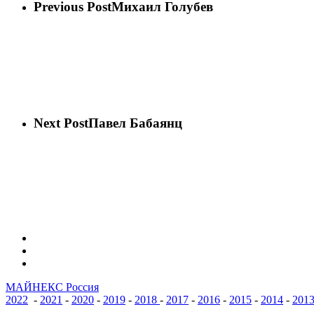
Previous Post
Михаил Голубев
Next Post
Павел Бабаянц
vk
phone
email
МАЙНЕКС Россия
2022
-
2021
-
2020
-
2019
-
2018
-
2017
-
2016
-
2015
-
2014
-
201