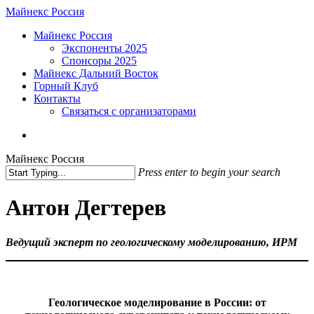
Skip
Майнекс Россия
to
Menu
Майнекс Россия
main
Экспоненты 2025
content
Спонсоры 2025
Майнекс Дальний Восток
Горный Клуб
Контакты
Связаться с организаторами
vk
phone
email
Майнекс Россия
Press enter to begin your search
Close
Search
Антон Дегтерев
Ведущий эксперт по геологическому моделированию, ИРМ
Геологическое моделирование в России: от