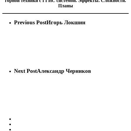
горной техники с ГГИС системой. Эффекты. Сложности.
Планы
Previous Post
Игорь Локшин
Next Post
Александр Черников
vk
phone
email