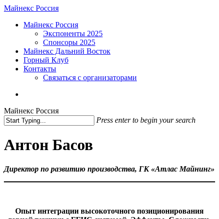
Skip
Майнекс Россия
to
Menu
Майнекс Россия
main
Экспоненты 2025
content
Спонсоры 2025
Майнекс Дальний Восток
Горный Клуб
Контакты
Связаться с организаторами
vk
phone
email
Майнекс Россия
Press enter to begin your search
Close
Search
Антон Басов
Директор по развитию производства, ГК «Атлас Майнинг»
Опыт интеграции высокоточного позиционирования