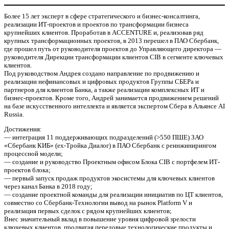
Более 15 лет эксперт в сфере стратегического и бизнес-консалтинга,
реализации ИТ-проектов и проектов по трансформации бизнеса
крупнейших клиентов. Проработав в ACCENTURE и, реализовав ряд
крупных трансформационных проектов, в 2013 перешел в ПАО Сбербанк,
где прошел путь от руководителя проектов до Управляющего директора —
руководителя Дирекции трансформации клиентов CIB в сегменте ключевых
клиентов.
Под руководством Андрея создано направление по продвижению и
реализации нефинансовых и цифровых продуктов Группы СБЕРа и
партнеров для клиентов Банка, а также реализации комплексных ИТ и
бизнес-проектов. Кроме того, Андрей занимается продвижением решений
на базе искусственного интеллекта и является экспертом Сбера в Альянсе AI
Russia.
Достижения:
— интеграция 11 поддерживающих подразделений (>550 ПШЕ) ЗАО
«Сбербанк КИБ» (ex-Тройка Диалог) в ПАО Сбербанк с реинжинирингом
процессной модели;
— создание и руководство Проектным офисом Блока CIB с портфелем ИТ-
проектов блока;
— первый запуск продаж продуктов экосистемы для ключевых клиентов
через канал Банка в 2018 году;
— создание проектной команды для реализации инициатив по ЦТ клиентов,
совместно со Сбербанк-Технологии вывод на рынок Platform V и
реализация первых сделок с рядом крупнейших клиентов;
Внес значительный вклад в повышение уровня цифровой зрелости
ключевых клиентов, продвигая передовые технологические продукты и