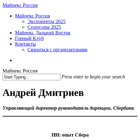
Skip
Майнекс Россия
to
Menu
Майнекс Россия
main
Экспоненты 2025
content
Спонсоры 2025
Майнекс Дальний Восток
Горный Клуб
Контакты
Связаться с организаторами
vk
phone
email
Майнекс Россия
Press enter to begin your search
Close
Search
Андрей Дмитриев
Управляющий директор-руководитель дирекции, Сбербанк
ИИ: опыт Сбера