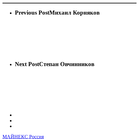
Previous Post
Михаил Корняков
Next Post
Степан Овчинников
vk
phone
email
МАЙНЕКС Россия