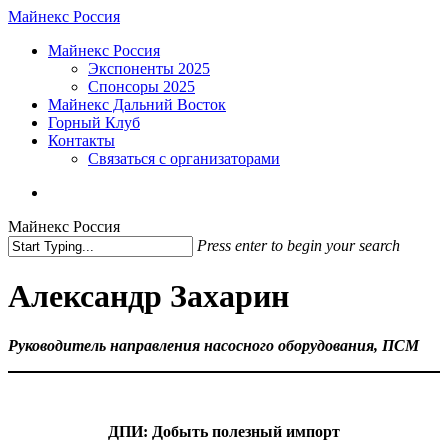
Skip
Майнекс Россия
to
Menu
Майнекс Россия
main
Экспоненты 2025
content
Спонсоры 2025
Майнекс Дальний Восток
Горный Клуб
Контакты
Связаться с организаторами
vk
phone
email
Майнекс Россия
Press enter to begin your search
Close
Search
Александр Захарин
Руководитель направления насосного оборудования, ПСМ
ДПИ: Добыть полезный импорт