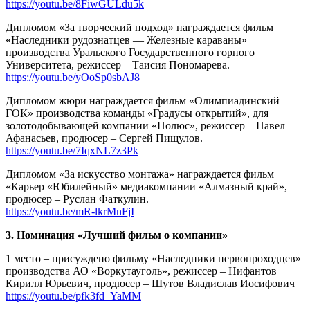
https://youtu.be/8FiwGULdu5k
Дипломом «За творческий подход» награждается фильм
«Наследники рудознатцев — Железные караваны»
производства Уральского Государственного горного
Университета, режиссер – Таисия Пономарева.
https://youtu.be/yOoSp0sbAJ8
Дипломом жюри награждается фильм «Олимпиадинский
ГОК» производства команды «Градусы открытий», для
золотодобывающей компании «Полюс», режиссер – Павел
Афанасьев, продюсер – Сергей Пищулов.
https://youtu.be/7IqxNL7z3Pk
Дипломом «За искусство монтажа» награждается фильм
«Карьер «Юбилейный» медиакомпании «Алмазный край»,
продюсер – Руслан Фаткулин.
https://youtu.be/mR-lkrMnFjI
3. Номинация «Лучший фильм о компании»
1 место – присуждено фильму «Наследники первопроходцев»
производства АО «Воркутауголь», режиссер – Нифантов
Кирилл Юрьевич, продюсер – Шутов Владислав Иосифович
https://youtu.be/pfk3fd_YaMM