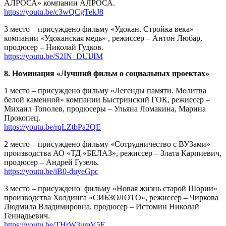
АЛРОСА» компании АЛРОСА.
https://youtu.be/c3wQCgTekJ8
3 место – присуждено фильму «Удокан. Стройка века»
компании «Удоканская медь» , режиссер – Антон Любар,
продюсер – Николай Гудков.
https://youtu.be/S2IN_DUlJIM
8. Номинация «Лучший фильм о социальных проектах»
1 место – присуждено фильму «Легенды памяти. Молитва
белой каменной» компании Быстринский ГОК, режиссер –
Михаил Тополев, продюсеры – Ульяна Ломакина, Марина
Прокопец.
https://youtu.be/rqLZtbPa2QE
2 место – присуждено фильму «Сотрудничество с ВУЗами»
производства АО «ТД «БЕЛАЗ», режиссер – Злата Карпиевич,
продюсер – Андрей Гузель.
https://youtu.be/iB0-duyeGpc
3 место – присуждено
фильму «Новая жизнь старой Шории»
производства Холдинга «СИБЗОЛОТО», режиссер – Чиркова
Людмила Владимировна, продюсер – Истомин Николай
Геннадьевич.
https://youtu.be/THrW3uraV5E