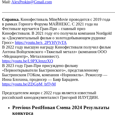
Mail:
AlexProkin@Gmail.com
_______________________________________________________
Справка.
Кинофестиваль MineMovie проводится с 2019 года
в рамках Горного Форума МАЙНЕКС. С 2021 года на
Фестивале вручается Гран-При – главный приз
Кинофестиваля. В 2021 году его получила компания Nordgold
за «Документальный фильм о золотодобывающем руднике
Гросс»
https://youtu.be/s_2PYHVfyTA
В 2022 году высшую награду Кинофестиваля получил фильм
Антона Войцеховского «Тяжелый металл» (компания ООО
«Медиацентр», Металлоинвест).
https://youtu.be/L9PXJenzzXQ
В 2023 году Гран-При присуждено фильму
«Первооткрыватели Быстринского», представленному
Быстринским ГОКом, компания «Норникель». Режиссер —
Инна Блохина, продюсер — Баяр Барадиев.
https://youtu.be/ZDGpM_bfTyM
Председателем жюри с 2022 года является известный
российский кинодокументалист Григорий ИЛУГДИН.
Previous Post
Новая Смена 2024 Результаты
конкурса