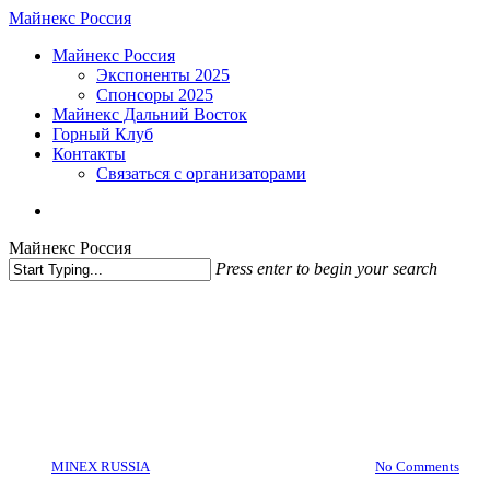
Skip
Майнекс Россия
to
Menu
Майнекс Россия
main
Экспоненты 2025
content
Спонсоры 2025
Майнекс Дальний Восток
Горный Клуб
Контакты
Связаться с организаторами
vk
phone
email
Майнекс Россия
Press enter to begin your search
Close
Search
MINEX NEWS
Новости МАЙНЕКС
MineMovie 2024 результаты
By
MINEX RUSSIA
15.10.2024
13 февраля, 2025
No Comments