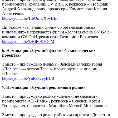
производства
компании TV BRICS, режиссер –
Поршняк
Андрей Александрович, продюсер – Комиссарова Ксения
Алексеевна.
https://youtu.be/HbUmwXovBE8
Дипломом «За лучший фильм об организационных
инновациях» награждается фильм «Золотая смена GV Gold»
компании GV Gold, режиссер – Вениамин Вахрушев.
https://youtu.be/leHiE0KJO0M
6. Номинация «Лучший фильм об экологических
проектах»
1 место – присуждено фильму «Заповедная территория
«Полюса» — остров Талан» производства компании
«Полюс».
https://youtu.be/ynP3FcyyBU0
7. Номинация «Лучший рекламный ролик»
1 место – присуждено ролику «Делами, не словами»
производства АО «РМК» , режиссер – Соковец Артём
Геннадьевич, продюсер – Минибаев Матвей Михайлович.
2 место – присуждено ролику «Реклама проекта «Династии