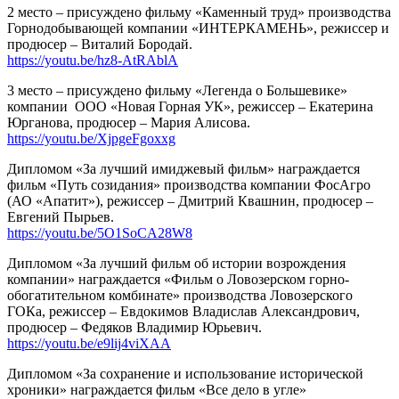
2 место – присуждено фильму «Каменный труд» производства
Горнодобывающей компании «ИНТЕРКАМЕНЬ», режиссер и
продюсер – Виталий Бородай.
https://youtu.be/hz8-AtRAblA
3 место – присуждено фильму «Легенда о Большевике»
компании
ООО «Новая Горная УК», режиссер – Екатерина
Юрганова, продюсер – Мария Алисова.
https://youtu.be/XjpgeFgoxxg
Дипломом «За лучший имиджевый фильм» награждается
фильм «Путь созидания» производства компании ФосАгро
(АО «Апатит»), режиссер – Дмитрий Квашнин, продюсер –
Евгений Пырьев.
https://youtu.be/5O1SoCA28W8
Дипломом «За лучший фильм об истории возрождения
компании» награждается «Фильм о Ловозерском горно-
обогатительном комбинате» производства Ловозерского
ГОКа, режиссер – Евдокимов Владислав Александрович,
продюсер – Федяков Владимир Юрьевич.
https://youtu.be/e9lij4viXAA
Дипломом «За сохранение и использование исторической
хроники» награждается фильм «Все дело в угле»