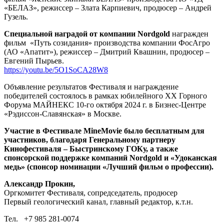
«БЕЛАЗ», режиссер – Злата Карпиевич, продюсер – Андрей
Гузель.
Специальной наградой от компании Nordgold
награжден
фильм
«Путь созидания» производства компании ФосАгро
(АО «Апатит»), режиссер – Дмитрий Квашнин, продюсер –
Евгений Пырьев.
https://youtu.be/5O1SoCA28W8
Объявление результатов Фестиваля и награждение
победителей состоялось в рамках юбилейного XX Горного
Форума МАЙНЕКС 10-го октября 2024 г. в Бизнес-Центре
«Рэдиссон-Славянская» в Москве.
Участие в Фестивале MineMovie было бесплатным для
участников, благодаря Генеральному партнеру
Кинофестиваля – Быстринскому ГОКу, а также
спонсорской поддержке компаний Nordgold и «Удоканская
медь» (спонсор номинации «Лучший фильм о профессии).
Александр Прокин,
Оргкомитет Фестиваля, сопредседатель, продюсер
Первый геологический канал, главный редактор, к.т.н.
Тел.
+7 985 281-0074