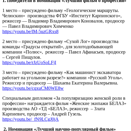
1. Победители в номинация «Лучший фильм о профессии»
1 место – присуждено фильму «Геологические маршруты.
Челюскин»
производства ФГБУ «Институт Карпинского»,
режиссер — Владимир Владимирович Коновалов, продюсер
— Павел Владимирович Химченко
https://youtu.be/lM-5uzGRxs8
2 место – присуждено фильму «Сухой Лог» производства
команды «Градусы открытий», для золотодобывающей
компании «Полюс»,
режиссер – Павел Афанасьев, продюсер
– Сергей Пищулов.
https://youtu.be/rJzUoSoLFjI
3 место – присуждено фильму «Как машинист экскаватора
работает на угольном разрезе?» компании «Русский Уголь».
Режиcсер и продюсер — Шахаева Екатерина Валерьевна.
https://youtu.be/cqxuCM0WE8w
Специальным дипломом «За популяризацию женской роли в
профессии» награждается фильм «Женские экипажи БЕЛАЗ»
производства АО «ТД «БЕЛАЗ», режиссер
– Злата
Карпиевич, продюсер – Андрей Гузель.
https://youtu.be/_fN9LCgJ0jA
2. Номинация «Лучший научно-популярный фильм»