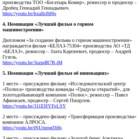
производства ТОО «Богатырь Комир», режиссер и продюсер –
Дробец Геннадий Геннадьевич.
https://youtu.be/hxaIlsJhl9o
4. Номинация «Лучший фильм о горном
машиностроении»
Дипломом «За создание фильма о горном машиностроении»
награждается фильм «БЕЛАЗ-75304» производства АО «ТД
«БЕЛАЗ», режиссер – Злата Карпиевич, продюсер – Андрей
Гузель.
https://youtu.be/3uzpdR7R-iM
5. Номинация «Лучший фильм об инновациях»
1 место – присуждено фильму «Исследовательский центр
«Полюса» производства команды «Градусы открытий», для
золотодобывающей компании «Полюс», режиссер – Павел
Афанасьев, продюсер – Сергей Пищулов.
https://youtu.be/311EHYFeLSY
2 место – присуждено фильму «Трансформация производства»
компании АЛРОСА.
https://youtu.be/tNUtnmgDi8s
3 место – присуждено фильму «Золотой берег Арктики»