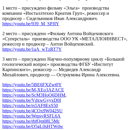
1 место – присуждено фильму «Эльга»
производства
компании «Инсталлтехно Креатив Груп», режиссер и
продюсер – Сидельников Иван Александрович.
https://youtu.be/939_M_SPJIY
2 место – присуждено «Фильму Антона Войцеховского
«Суперсталь»
производства ООО УК «МЕТАЛЛОИНВЕСТ»,
режиссер и продюсер – Антон Войцеховский.
https://youtu.be/1aA_wTzRT7Y
3 место – присуждено Научно-популярному циклу «Большой
геологический вопрос» производства ФГБУ «Институт
Карпинского», режиссер — Медведев Александр
Михайлович, продюсер — Остроумова Ирина Алексеевна.
https://youtu.be/5BE6FXZwt0Y
https://youtu.be/M-XEo3AZACE
https://youtu.be/ScM3HoO6DHM
,
https://youtu.be/VdxwGyyxD0I
https://youtu.be/rs5AF8ExS50
https://youtu.be/4COx9W042SU
https://youtu.be/WrpsyRSFL6A
https://youtu.be/rbfQm08L5Mc
https://youtu.be/O5gL0sHTWdw