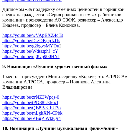
Дипломом «За поддержку семейных ценностей в горняцкой
среде» награждается
«Серия роликов о семьях работников
компании» производства АО СЗФК, режиссер – Александр
Еналеев, продюсер – Елена Кононова.
https://youtu.be/wVApEXZ4qTs
https://youtu.be/D-zDKppJzUs
https://youtu.be/g2bgvsMYDu
I
https://youtu.be/WdsztphJ_cY
https://youtu.be/uj0Up900HYI
9. Номинация «Лучший художественный фильм»
1 место – присуждено Мини-сериалу «Короче, это АЛРОСА»
компании АЛРОСА, продюсер – Новикова Алевтина
Владимировна.
https://youtu.be/zrNZ3Wpqs-0
https://youtu.be/tPD38LEk6cI
https://youtu.be/QB8P-3_bU3o
https://youtu.be/mLgkXN-CPbk
https://youtu.be/VBgP-WktQr4
10. Номинация «Лучший музыкальный
фильм/клип»