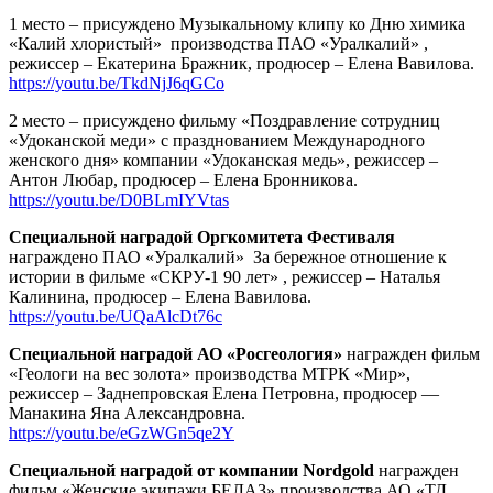
1 место – присуждено Музыкальному клипу ко Дню химика
«Калий хлористый»
производства ПАО «Уралкалий» ,
режиссер – Екатерина Бражник, продюсер – Елена Вавилова.
https://youtu.be/TkdNjJ6qGCo
2 место – присуждено фильму «Поздравление сотрудниц
«Удоканской меди» с празднованием Международного
женского дня» компании «Удоканская медь», режиссер –
Антон Любар, продюсер – Елена Бронникова.
https://youtu.be/D0BLmIYVtas
Специальной наградой Оргкомитета Фестиваля
награждено ПАО «Уралкалий»
За бережное отношение к
истории в фильме «СКРУ-1 90 лет» , режиссер – Наталья
Калинина, продюсер – Елена Вавилова.
https://youtu.be/UQaAlcDt76c
Специальной наградой АО «Росгеология»
награжден фильм
«Геологи на вес золота» производства МТРК «Мир»,
режиссер – Заднепровская Елена Петровна, продюсер —
Манакина Яна Александровна.
https://youtu.be/eGzWGn5qe2Y
Специальной наградой от компании Nordgold
награжден
фильм
«Женские экипажи БЕЛАЗ» производства АО «ТД