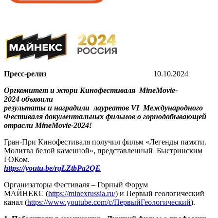
Пресс-релиз
10.10.2024
Оргкомитет и жюри Кинофестиваля MineMovie-
2024 объявили
результаты и наградили
лауреатов VI
Международного
Фестиваля документальных фильмов о горнодобывающей
отрасли MineMovie-2024!
Гран-При Кинофестиваля получил фильм «Легенды памяти.
Молитва белой каменной», представленный
Быстринским
ГОКом.
https://youtu.be/rqLZtbPa2QE
Организаторы Фестиваля – Горный Форум
МАЙНЕКС (
https://minexrussia.ru/
) и Первый геологический
канал (
https://www.youtube.com/c/ПервыйГеологический
).